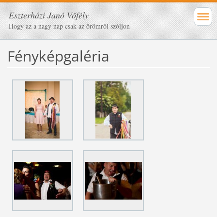
Eszterházi Janó Vőfély
Hogy az a nagy nap csak az örömről szóljon
Fényképgaléria