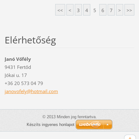
<<
<
3
4
5
6
7
>
>>
Elérhetőség
Janó Vőfély
9431 Fertőd
Jókai u. 17
+36 20 573 04 79
janovofe
ly@hotma
il.com
© 2013 Minden jog fenntartva.
Készíts ingyenes honlapot