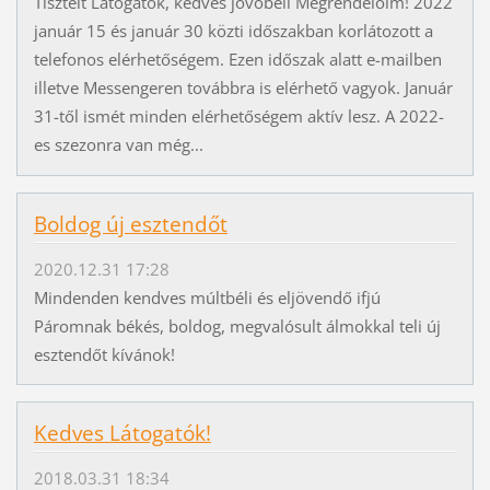
Tisztelt Látogatók, kedves jövőbeli Megrendelőim! 2022
január 15 és január 30 közti időszakban korlátozott a
telefonos elérhetőségem. Ezen időszak alatt e-mailben
illetve Messengeren továbbra is elérhető vagyok. Január
31-től ismét minden elérhetőségem aktív lesz. A 2022-
es szezonra van még...
Boldog új esztendőt
2020.12.31 17:28
Mindenden kendves múltbéli és eljövendő ifjú
Páromnak békés, boldog, megvalósult álmokkal teli új
esztendőt kívánok!
Kedves Látogatók!
2018.03.31 18:34