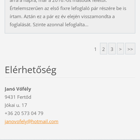
Értelemszerűen az első fixre lefoglaló pár részére be is
írtam. Aztán ez a pár ez év elején visszamondta a
foglalását. Szinte azonnal lefoglalta...
1
2
3
>
>>
Elérhetőség
Janó Vőfély
9431 Fertőd
Jókai u. 17
+36 20 573 04 79
janovofe
ly@hotma
il.com