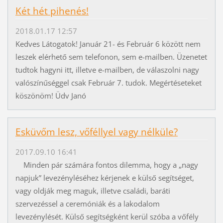
Két hét pihenés!
2018.01.17 12:57
Kedves Látogatok! Január 21- és Február 6 között nem
leszek elérhető sem telefonon, sem e-mailben. Üzenetet
tudtok hagyni itt, illetve e-mailben, de válaszolni nagy
valószínűséggel csak Február 7. tudok. Megértéseteket
köszönöm! Üdv Janó
Esküvőm lesz, vőféllyel vagy nélküle?
2017.09.10 16:41
Minden pár számára fontos dilemma, hogy a „nagy
napjuk” levezényléséhez kérjenek e külső segítséget,
vagy oldják meg maguk, illetve családi, baráti
szervezéssel a ceremóniák és a lakodalom
levezénylését. Külső segítségként kerül szóba a vőfély