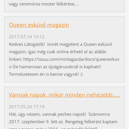
vagy ceremónia mester felkérése....
Queen esküvő magazin
2017.07.14 10:12
Kedves Látogatók! Ismét megjelent a Queen esküvő
magazin, igaz még csak online érhető el az alábbi
linken: https://issuu.com/mintagazda/docs/queeneskuv
o De hamarosan az újságárusoknál is kapható!
Természetesen én is benne vagyok! :)
Vannak napok, mikor minden nehezebb.....
2017.05.24 17:19
Hát, úgy nézem, vannak peches napok! Számomra
2017. szeptember 9. lett az. Rengeteg felkérést kaptam
arra a napra, már a 2016.-os második felétől.