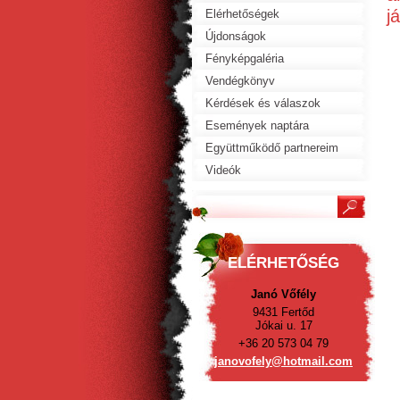
j
Elérhetőségek
Újdonságok
Fényképgaléria
Vendégkönyv
Kérdések és válaszok
Események naptára
Együttműködő partnereim
Videók
ELÉRHETŐSÉG
Janó Vőfély
9431 Fertőd
Jókai u. 17
+36 20 573 04 79
janovofe
ly@hotma
il.com