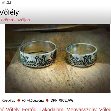
rss
Vőfély
 örömről szóljon
Kezdőlap
Fényképgaléria
DPP_0963.JPG
nó Vőfély, Fertőd, Lakodalom, Menyasszony, Vőle