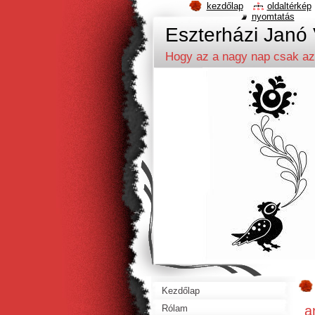
kezdőlap
oldaltérkép
nyomtatás
Eszterházi Janó 
Hogy az a nagy nap csak az
Kezdőlap
a
Rólam