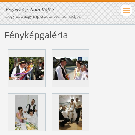
Eszterházi Janó Vőfély
Hogy az a nagy nap csak az örömről szóljon
Fényképgaléria