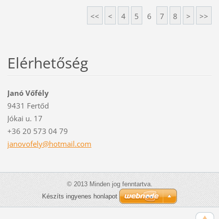
<<
<
4
5
6
7
8
>
>>
Elérhetőség
Janó Vőfély
9431 Fertőd
Jókai u. 17
+36 20 573 04 79
janovofe
ly@hotma
il.com
© 2013 Minden jog fenntartva.
Készíts ingyenes honlapot