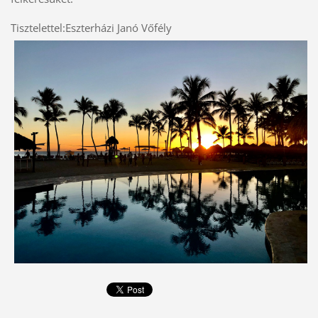
Tisztelettel:Eszterházi Janó Vőfély