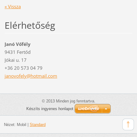
« Vissza
Elérhetőség
Janó Vőfély
9431 Fertőd
Jókai u. 17
+36 20 573 04 79
janovofe
ly@hotma
il.com
© 2013 Minden jog fenntartva.
Készíts ingyenes honlapot
Nézet:
Mobil
|
Standard