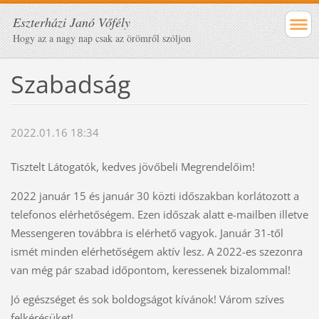
Eszterházi Janó Vőfély
Hogy az a nagy nap csak az örömről szóljon
Szabadság
2022.01.16 18:34
Tisztelt Látogatók, kedves jövőbeli Megrendelőim!
2022 január 15 és január 30 közti időszakban korlátozott a
telefonos elérhetőségem. Ezen időszak alatt e-mailben illetve
Messengeren továbbra is elérhető vagyok. Január 31-től
ismét minden elérhetőségem aktív lesz. A 2022-es szezonra
van még pár szabad időpontom, keressenek bizalommal!
Jó egészséget és sok boldogságot kívánok! Várom szíves
felkérésüket!