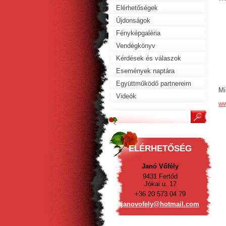
Elérhetőségek
Újdonságok
Fényképgaléria
Vendégkönyv
Kérdések és válaszok
Események naptára
Együttműködő partnereim
Mi
Videók
ww
ELÉRHETŐSÉG
Janó Vőfély
9431 Fertőd
Jókai u. 17
+36 20 573 04 79
janovofe
ly@hotma
il.com