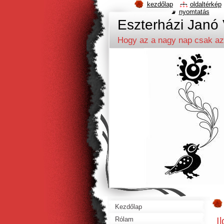
kezdőlap
oldaltérkép
nyomtatás
Eszterházi Janó 
Hogy az a nagy nap csak az
Kezdőlap
I
Rólam