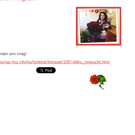
nden ami virág!
w.haz-hoz.info/hu/hirdetok/fertopart/1097-ildiko_viraguzlet.html