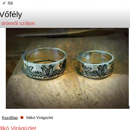
rss
Vőfély
 örömről szóljon
Kezdőlap
Ildikó Virágüzlet
ldikó Virágüzlet