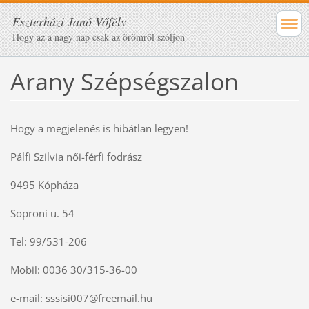
Eszterházi Janó Vőfély
Hogy az a nagy nap csak az örömről szóljon
Arany Szépségszalon
Hogy a megjelenés is hibátlan legyen!
Pálfi Szilvia női-férfi fodrász
9495 Kópháza
Soproni u. 54
Tel: 99/531-206
Mobil: 0036 30/315-36-00
e-mail: sssisi007@freemail.hu