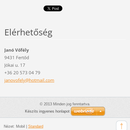
Elérhetőség
Janó Vőfély
9431 Fertőd
Jókai u. 17
+36 20 573 04 79
janovofe
ly@hotma
il.com
© 2013 Minden jog fenntartva.
Készíts ingyenes honlapot
Nézet:
Mobil
|
Standard