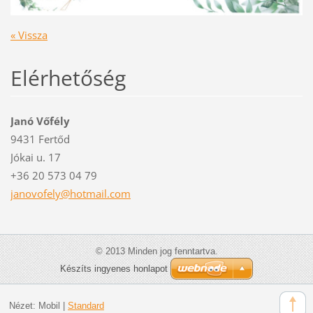
« Vissza
Elérhetőség
Janó Vőfély
9431 Fertőd
Jókai u. 17
+36 20 573 04 79
janovofe
ly@hotma
il.com
© 2013 Minden jog fenntartva.
Készíts ingyenes honlapot
Nézet:
Mobil
|
Standard