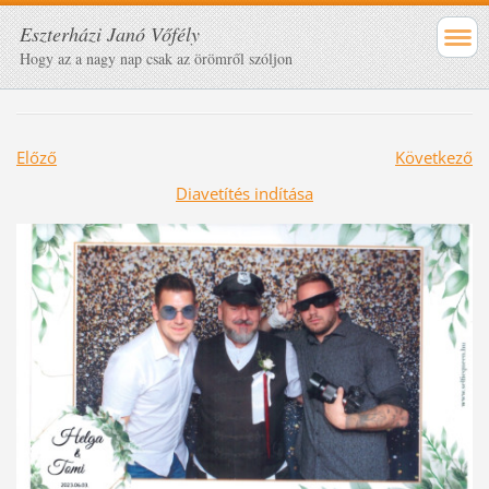
Eszterházi Janó Vőfély
Hogy az a nagy nap csak az örömről szóljon
Előző
Következő
Diavetítés indítása