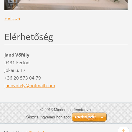
« Vissza
Elérhetőség
Janó Vőfély
9431 Fertőd
Jókai u. 17
+36 20 573 04 79
janovofe
ly@hotma
il.com
© 2013 Minden jog fenntartva.
Készíts ingyenes honlapot