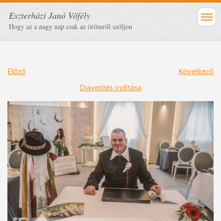
Eszterházi Janó Vőfély
Hogy az a nagy nap csak az örömről szóljon
Előző
Következő
Diavetítés indítása