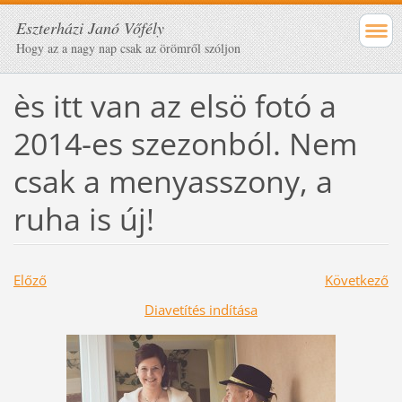
Eszterházi Janó Vőfély
Hogy az a nagy nap csak az örömről szóljon
ès itt van az elsö fotó a
2014-es szezonból. Nem
csak a menyasszony, a
ruha is új!
Előző
Következő
Diavetítés indítása