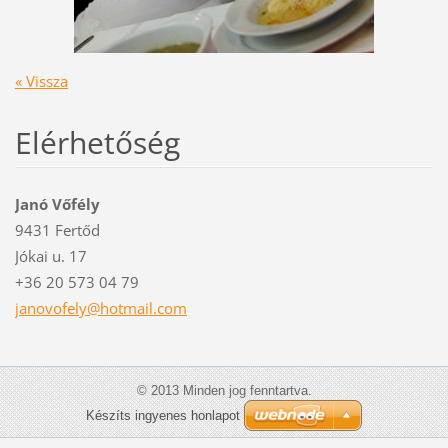
« Vissza
Elérhetőség
Janó Vőfély
9431 Fertőd
Jókai u. 17
+36 20 573 04 79
janovofe
ly@hotma
il.com
© 2013 Minden jog fenntartva.
Készíts ingyenes honlapot