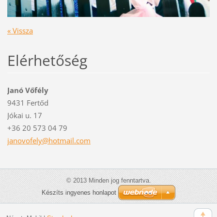
« Vissza
Elérhetőség
Janó Vőfély
9431 Fertőd
Jókai u. 17
+36 20 573 04 79
janovofe
ly@hotma
il.com
© 2013 Minden jog fenntartva.
Készíts ingyenes honlapot