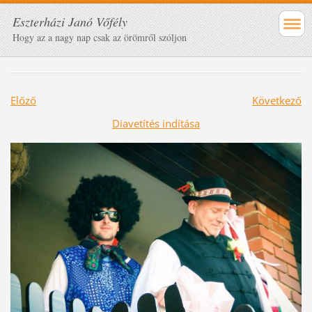
Eszterházi Janó Vőfély
Hogy az a nagy nap csak az örömről szóljon
Előző
Következő
Diavetítés indítása